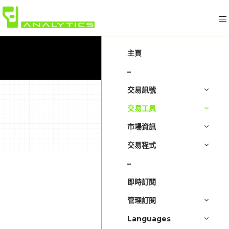
7 天免費試
訂閱 FX
用
Channel V.1.3.1
黃
外
即
財
按
金
匯
時
經
主頁
金
交
交
圖
日
計
易
易
表
曆
算
–
室
室
器
交易訊號
交易工具
市場資訊
交易程式
–
即時訂閱
管理訂閱
Languages